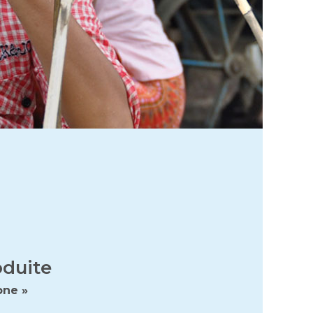
oduite
one »