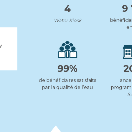
9
4
bénéficia
Water Kiosk
en
99%
2
de bénéficiaires satisfaits
lanc
par la qualité de l’eau
progra
S