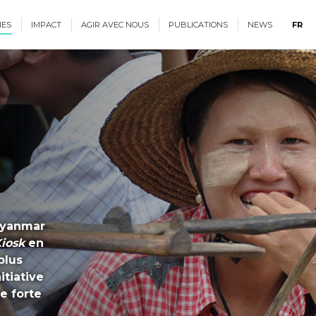
ES
IMPACT
AGIR AVEC NOUS
PUBLICATIONS
NEWS
FR
 Myanmar
iosk
en
plus
itiative
e forte