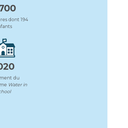
 700
ires dont 194
fants
020
ement du
mme
Water in
chool