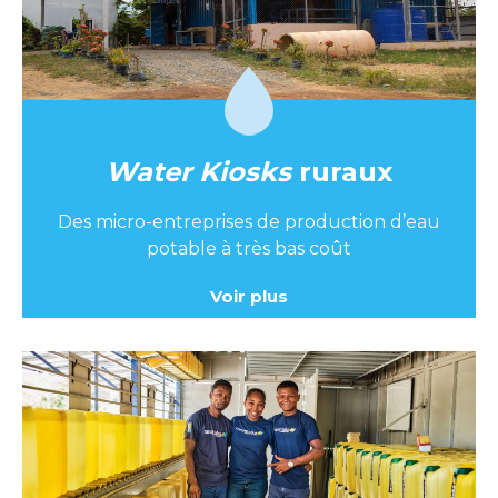
Water Kiosks
ruraux
Des micro-entreprises de production d’eau
potable à très bas coût
Voir plus