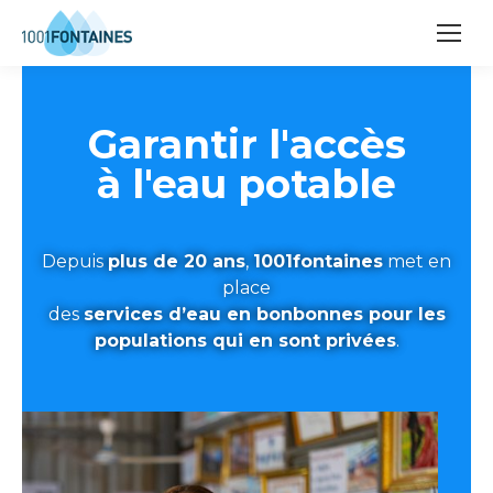
Garantir l'accès
à l'eau potable
Depuis
plus de 20 ans
,
1001fontaines
met en
place
des
services d’eau en bonbonnes pour les
populations qui en sont privées
.